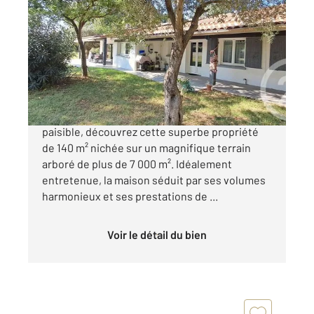
ST CYPRIEN 66
2
143,55 m
, 5 pièces
Ref : 5942
Maison à vendre
639 000 €
À Saint-Cyprien, au cœur d'un environnement
paisible, découvrez cette superbe propriété
de 140 m² nichée sur un magnifique terrain
arboré de plus de 7 000 m². Idéalement
entretenue, la maison séduit par ses volumes
harmonieux et ses prestations de ...
Voir le détail du bien