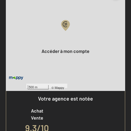
Parlons de vous, parlons biens
Votre compte :
Accéder à mon compte
500 m
©
Mappy
Votre agence est notée
Achat
Vente
9,3
/
10