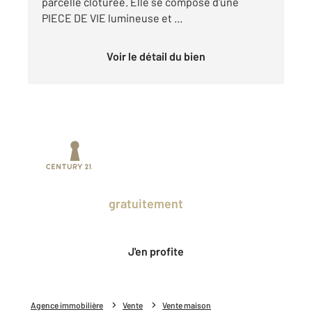
parcelle clôturée. Elle se compose d'une
PIECE DE VIE lumineuse et ...
Voir le détail du bien
Prenez un temps d'avance sur le marché
en profitant
gratuitement
des Ventes
Privées CENTURY 21.
J'en profite
Agence immobilière
Vente
Vente maison