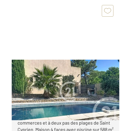
ST CYPRIEN 66
2
85 m
, 3 pièces
Ref : 6219
Maison à vendre
380 000 €
A VENDRE - SAINT CYPRIEN 66750 Proche des
commerces et à deux pas des plages de Saint
Cyprien. Maison 4 faces avec piscine sur 588 m²