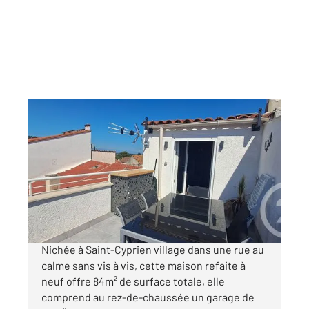
ST CYPRIEN 66
2
50,92 m
, 3 pièces
Ref : 6143
Maison à vendre
167 000 €
Visiter le site dédié
Nichée à Saint-Cyprien village dans une rue au
calme sans vis à vis, cette maison refaite à
neuf offre 84m² de surface totale, elle
comprend au rez-de-chaussée un garage de