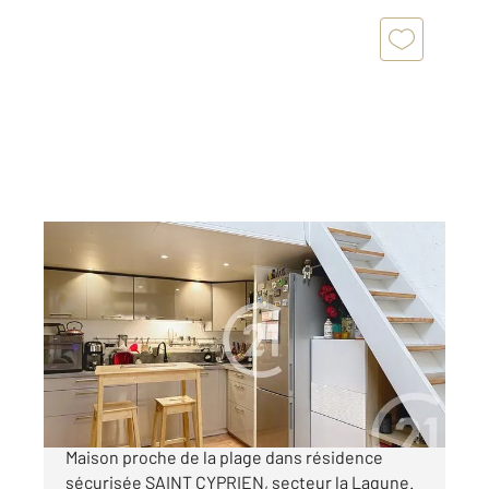
ST CYPRIEN 66
2
49,30 m
, 2 pièces
Ref : 6021
Maison à vendre
155 000 €
A VENDRE SAINT CYPRIEN PLAGE Charmante
Maison proche de la plage dans résidence
sécurisée SAINT CYPRIEN, secteur la Lagune.