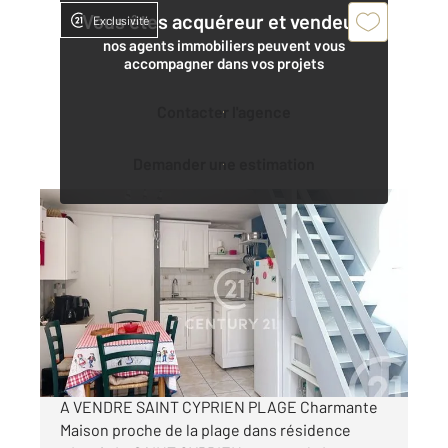
Vous êtes acquéreur et vendeur,
Exclusivité
nos agents immobiliers peuvent vous
accompagner dans vos projets
Contacter l'agence
Demander une estimation
ST CYPRIEN 66
2
24,82 m
, 2 pièces
Ref : 6183
Maison à vendre
135 000 €
Visiter le site dédié
A VENDRE SAINT CYPRIEN PLAGE Charmante
Maison proche de la plage dans résidence