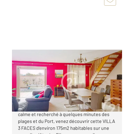
ST CYPRIEN 66
2
175 m
, 5 pièces
Ref : 4602
Maison à vendre
519 000 €
SAINT-CYPRIEN PLAGE, dans un quartier
calme et recherché à quelques minutes des
plages et du Port, venez découvrir cette VILLA
3 FACES d'environ 175m2 habitables sur une