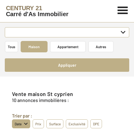
CENTURY 21
Carré d'As Immobilier
Tous
Maison
Appartement
Autres
Appliquer
Vente maison St cyprien
10 annonces immobilières :
Trier par :
Date
Prix
Surface
Exclusivité
DPE