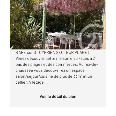
ST CYPRIEN 66
2
76,33 m
, 6 pièces
Ref : 5724
Maison à vendre
359 000 €
Visiter le site dédié
RARE sur ST CYPRIEN SECTEUR PLAGE !!
Venez découvrir cette maison en 3 Faces à 2
pas des plages et des commerces. Au rez-de-
chaussée vous découvrirez un espace
salon/séjour/cuisine de plus de 33m² et un
cellier. A l'étage ...
Voir le détail du bien