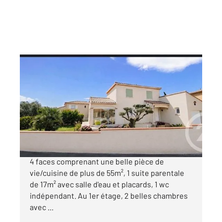
ST CYPRIEN 66
2
108,12 m
, 4 pièces
Ref : 6190
Maison à vendre
459 000 €
EMPLACEMENT RARE SUR ST CYPRIEN !!! Villa
4 faces comprenant une belle pièce de
vie/cuisine de plus de 55m², 1 suite parentale
de 17m² avec salle d'eau et placards, 1 wc
indépendant. Au 1er étage, 2 belles chambres
avec ...