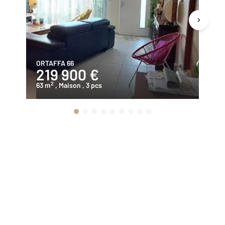
ORTAFFA 66
EL
219 900 €
2
2
63 m
, Maison
, 3 pcs
10