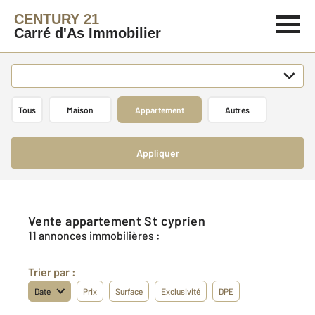
CENTURY 21
Carré d'As Immobilier
Tous
Maison
Appartement
Autres
Appliquer
Vente appartement St cyprien
11 annonces immobilières :
Trier par :
Date
Prix
Surface
Exclusivité
DPE