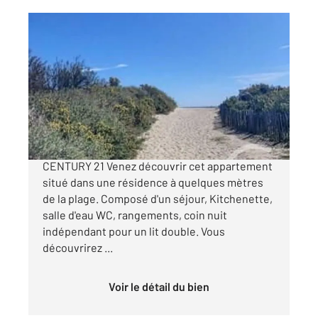
ST CYPRIEN 66
2
22,70 m
, 2 pièces
Ref : 5800
Appartement F2 à vendre
100 000 €
Saint-Cyprien Plage, en EXCLUSIVITE chez
CENTURY 21 Venez découvrir cet appartement
situé dans une résidence à quelques mètres
de la plage. Composé d'un séjour, Kitchenette,
salle d'eau WC, rangements, coin nuit
indépendant pour un lit double. Vous
découvrirez ...
Voir le détail du bien