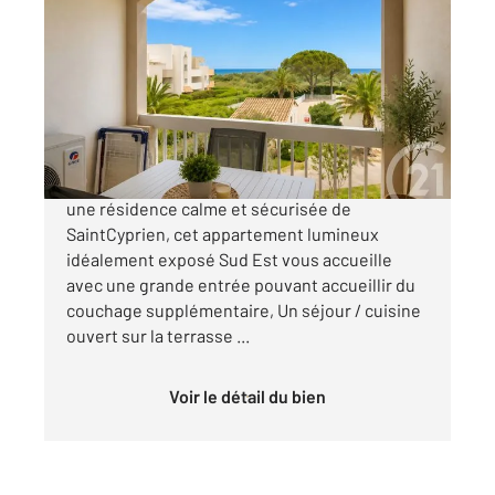
ST CYPRIEN 66
2
31,29 m
, 2 pièces
Ref : 6130
Appartement F2 à vendre
127 000 €
Niché au deuxième étage d'un immeuble dans
une résidence calme et sécurisée de
SaintCyprien, cet appartement lumineux
idéalement exposé Sud Est vous accueille
avec une grande entrée pouvant accueillir du
couchage supplémentaire, Un séjour / cuisine
ouvert sur la terrasse ...
Voir le détail du bien