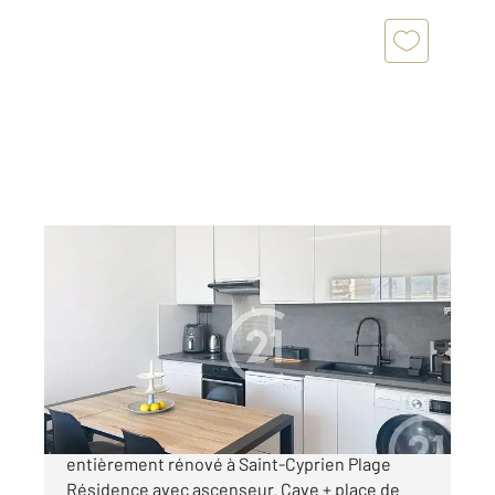
ST CYPRIEN 66
2
47,02 m
, 3 pièces
Ref : 6206
Appartement T3 à vendre
170 000 €
À VENDRE Superbe T3 vendu MEUBLE
entièrement rénové à Saint-Cyprien Plage
Résidence avec ascenseur. Cave + place de