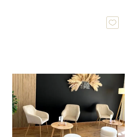
ST CYPRIEN 66
2
64,26 m
, 3 pièces
Ref : 4452
Appartement Local à vendre
114 900 €
ST CYPRIEN PORT ! LOT DE DEUX LOCAUX