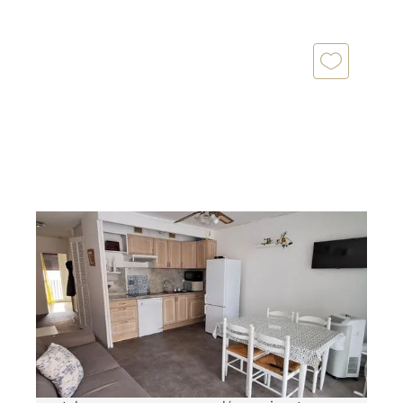
ST CYPRIEN 66
2
38 m
, 2 pièces
Ref : 6013
Appartement F2 à vendre
129 900 €
ST CYPRIEN Secteur Port ! À deux pas du port