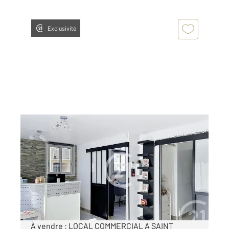
Exclusivité
ST CYPRIEN 66
2
35 m
, 3 pièces
Ref : 5411
Appartement Autre à vendre
110 000 €
Visiter le site dédié
À vendre : LOCAL COMMERCIAL A SAINT