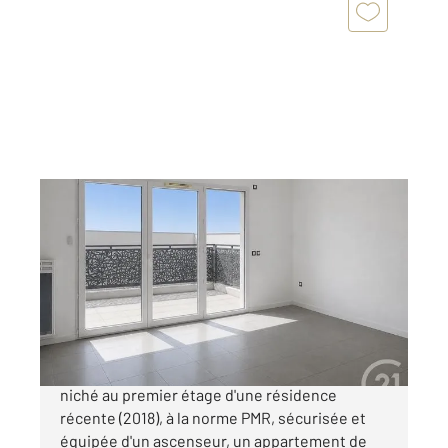
ST CYPRIEN 66
2
76,10 m
, 3 pièces
Ref : 6181
Appartement F3 à vendre
240 000 €
CENTURY21, vous propose à SAINT CYPRIEN,
niché au premier étage d'une résidence
récente (2018), à la norme PMR, sécurisée et
équipée d'un ascenseur, un appartement de