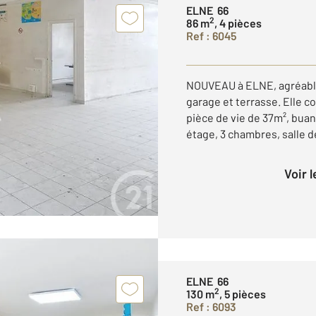
ELNE 66
2
86 m
, 4 pièces
Ref : 6045
NOUVEAU à ELNE, agréable
garage et terrasse. Elle 
pièce de vie de 37m², bua
étage, 3 chambres, salle d
Voir 
ELNE 66
2
130 m
, 5 pièces
Ref : 6093