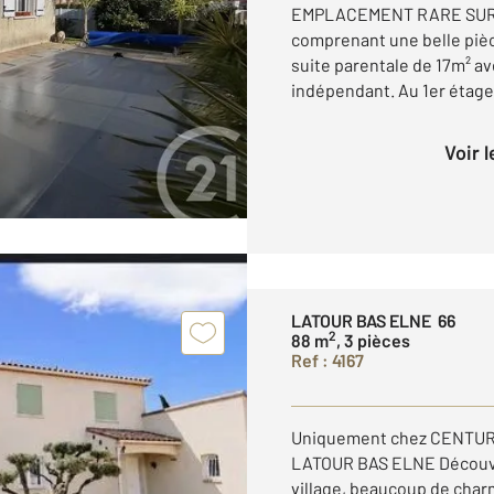
EMPLACEMENT RARE SUR ST
comprenant une belle pièce
suite parentale de 17m² ave
indépendant. Au 1er étage,
Voir 
LATOUR BAS ELNE 66
2
88 m
, 3 pièces
Ref : 4167
Uniquement chez CENTURY
LATOUR BAS ELNE Découvr
village, beaucoup de charm