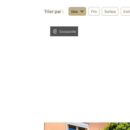
Trier par :
Date
Prix
Surface
Excl
Exclusivité