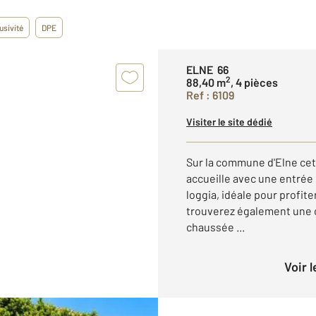
usivité
DPE
ELNE 66
2
88,40 m
, 4 pièces
Ref : 6109
Visiter le site dédié
Sur la commune d'Elne cet
accueille avec une entrée 
loggia, idéale pour profit
trouverez également une c
chaussée ...
Voir 