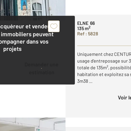
ELNE 66
acquéreur et vendeur,
2
135 m
 immobiliers peuvent
Ref : 5828
ompagner dans vos
projets
Uniquement chez CENTUR
usage d'entreposage sur 3 
Demander une
totale de 135m², possibili
estimation
habitation et exploitez sa
3m38 ...
Voir 