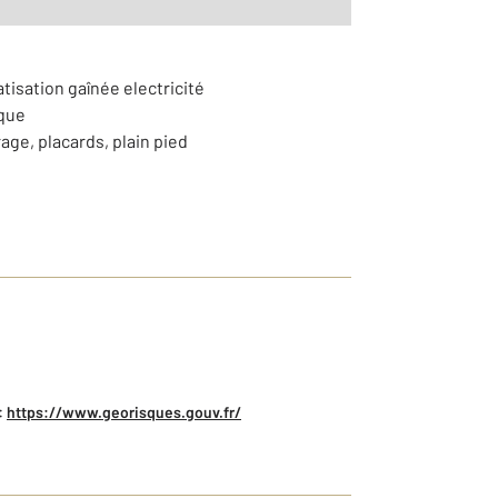
atisation gaînée electricité
ique
age, placards, plain pied
:
https://www.georisques.gouv.fr/