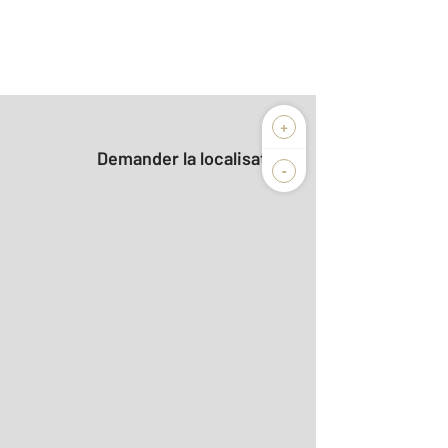
+
Demander la localisation
-
2
m
r le détail]