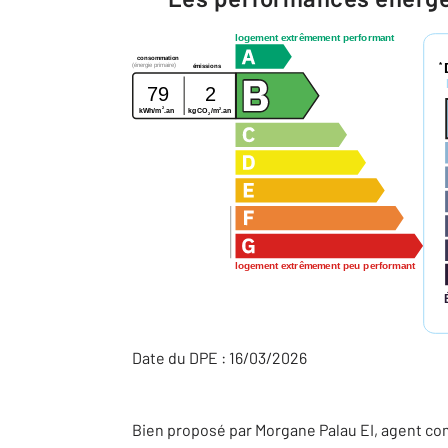
logement extrêmement performant
consommation
*
(énergie primaire)
émissions
79
2
2
2
kWh/m
.an
kg CO
/m
.an
2
logement extrêmement peu performant
Date du DPE : 16/03/2026
Bien proposé par
Morgane
Palau
EI
, agent co