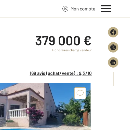
Mon compte
379 000 €
Honoraires charge vendeur
169 avis (achat/vente) : 9,3/10