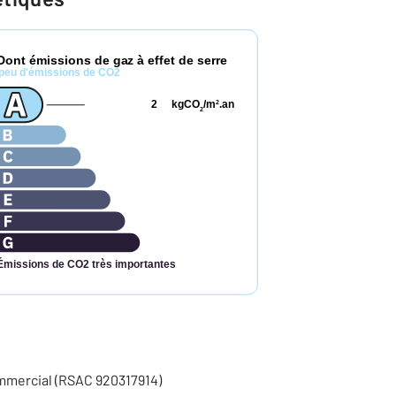
Dont émissions de gaz à effet de serre
peu d'émissions de CO2
2
kgCO
/m
.an
2
2
Émissions de CO2 très importantes
mmercial (RSAC 920317914)