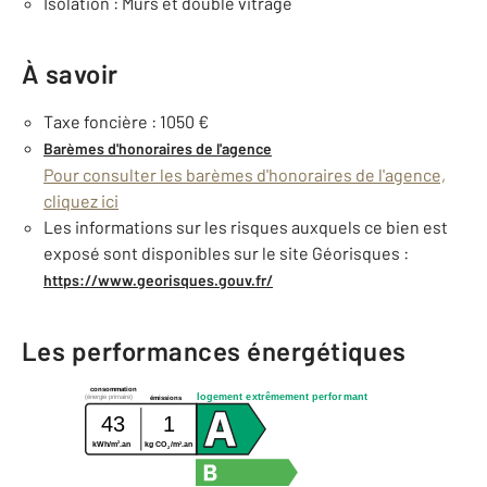
Isolation : Murs et double vitrage
À savoir
Taxe foncière : 1050 €
Barèmes d'honoraires de l'agence
Pour consulter les barèmes d'honoraires de l'agence,
cliquez ici
Les informations sur les risques auxquels ce bien est
exposé sont disponibles sur le site Géorisques :
https://www.georisques.gouv.fr/
Les performances énergétiques
consommation
logement extrêmement performant
(énergie primaire)
émissions
43
1
2
2
kWh/m
.an
kg CO
/m
.an
2