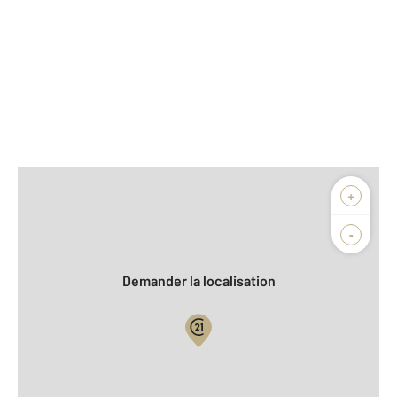
Afficher sur la carte :
+
Agence
Biens vendus
-
Demander la localisation
Vue globale
2
Surface totale : 141 m