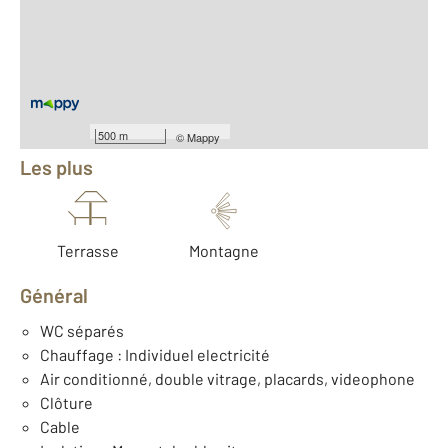
2
Surface habitable : 135 m
2
Surface terrain : 333 m
Nombre de pièces : 6
[Voir le détail]
Équipements
500 m
©
Mappy
Les plus
Terrasse
Montagne
Général
WC séparés
Chauffage : Individuel electricité
Air conditionné, double vitrage, placards, videophone
Clôture
Cable