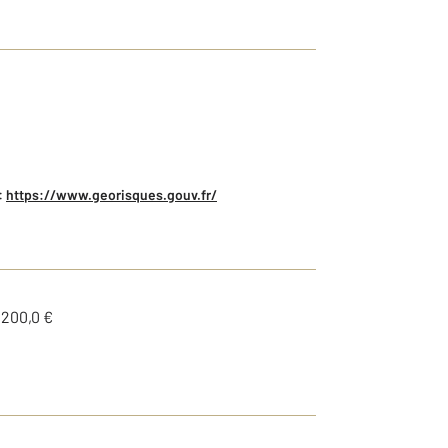
:
https://www.georisques.gouv.fr/
1200,0 €