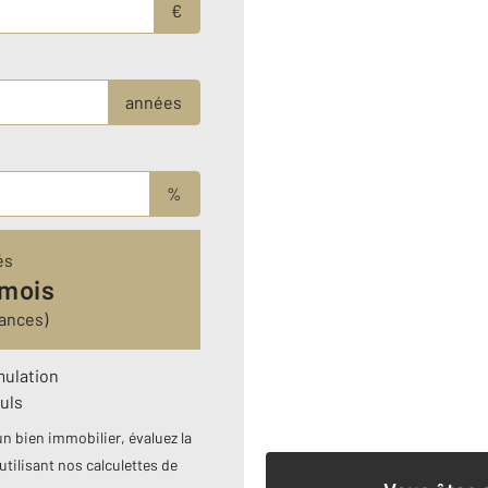
€
années
%
és
 mois
rances)
mulation
uls
n bien immobilier, évaluez la
utilisant nos calculettes de