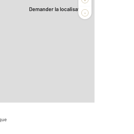
Demander la localisation
-
2
m
ique