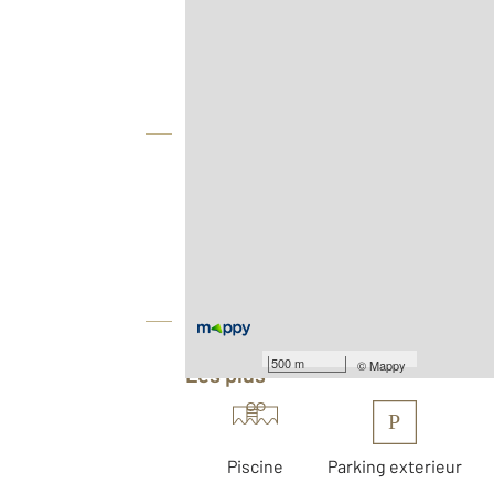
Agence
Vue globale
2
Surface totale : 22,4 m
Type d'appartement : Studio Cabine
Nombre de pièces : 1
[Voir le détail]
Équipements
500 m
©
Mappy
Les plus
P
Piscine
Parking exterieur