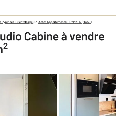
 Pyrenees-Orientales (66)
Achat Appartement ST CYPRIEN (66750)
udio Cabine à vendre
2
m