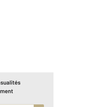
sualités
ement