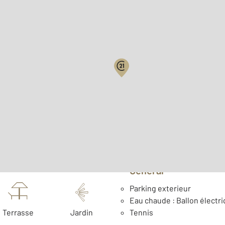
Biens vendus
Surface habitable : 22,4 
Étage : Rez-de-chaussée
Général
Parking exterieur
Eau chaude : Ballon électr
Terrasse
Jardin
Tennis