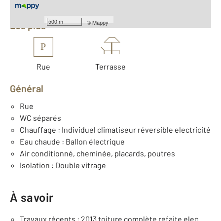
Équipements
500 m
©
Mappy
Les plus
P
Rue
Terrasse
Général
Rue
WC séparés
Chauffage : Individuel climatiseur réversible electricité
Eau chaude : Ballon électrique
Air conditionné, cheminée, placards, poutres
Isolation : Double vitrage
À savoir
Travaux récents : 2013 toiture complète refaite elec