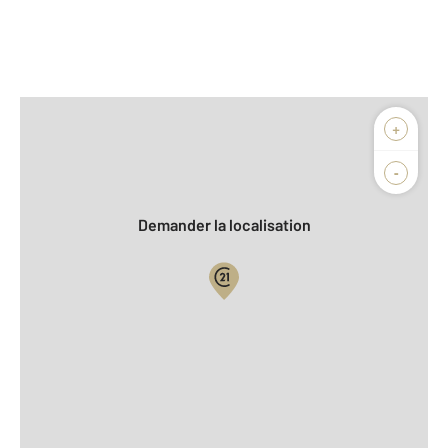
Afficher sur la carte :
+
Agence
Biens vendus
-
Demander la localisation
Vue globale
2
Surface totale : 180 m
2
Surface habitable : 147 m
Nombre de pièces : 5
[Voir le détail]