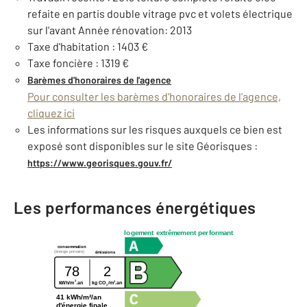
refaite en partis double vitrage pvc et volets électrique
sur l'avant Année rénovation: 2013
Taxe d'habitation : 1403 €
Taxe foncière : 1319 €
Barèmes d'honoraires de l'agence
Pour consulter les barèmes d'honoraires de l'agence,
cliquez ici
Les informations sur les risques auxquels ce bien est
exposé sont disponibles sur le site Géorisques :
https://www.georisques.gouv.fr/
Les performances énergétiques
logement extrêmement performant
consommation
(énergie primaire)
émissions
78
2
2
2
kWh/m
.an
kg CO
/m
.an
2
41 kWh/m²/an
d'énergie finale