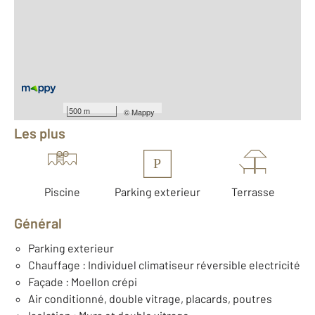
2
Surface totale : 66,3 m
2
Surface habitable : 42,7 m
2
Surface terrain : 15 m
Nombre de pièces : 3
[Voir le détail]
Équipements
500 m
©
Mappy
Les plus
P
Piscine
Parking exterieur
Terrasse
Général
Parking exterieur
Chauffage : Individuel climatiseur réversible electricité
Façade : Moellon crépi
Air conditionné, double vitrage, placards, poutres