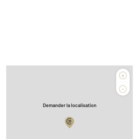
Afficher sur la carte :
+
Agence
Biens vendus
-
Demander la localisation
Vue globale